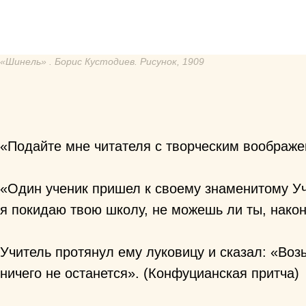
«Шинель» . Борис Кустодиев. Рисунок, 1909
«Подайте мне читателя с творческим воображен
«Один ученик пришел к своему знаменитому Учи
я покидаю твою школу, не можешь ли ты, након
Учитель протянул ему луковицу и сказал: «Воз
ничего не останется». (Конфуцианская притча)