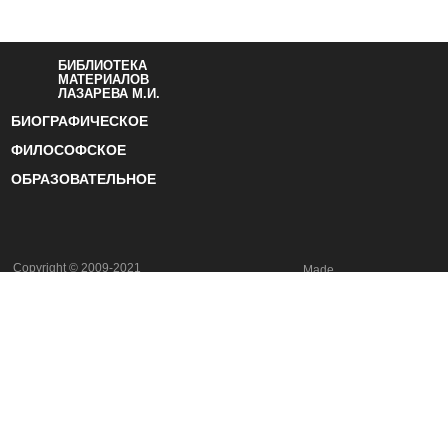
научные направления мысли, в
общем-то похожи: и там, и там
мы решаем то, что умеем,
и потом пробуем применить
модель к жизни»
БИБЛИОТЕКА
МАТЕРИАЛОВ
ЛАЗАРЕВА М.И.
БИОГРАФИЧЕСКОЕ
ФИЛОСОФСКОЕ
ОБРАЗОВАТЕЛЬНОЕ
Copyright © 2009-2021
Made
by