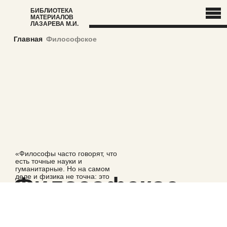
БИБЛИОТЕКА
МАТЕРИАЛОВ
ЛАЗАРЕВА М.И.
Главная
-
Философское
«Философы часто говорят, что
есть точные науки и
гуманитарные. Но на самом
Философское
деле и физика не точна: это
решение модельных задач —
гениальные люди поняли, что
некая модель годится для
решения, и оно применимо к
реальной ситуации.
Гуманитарные или естественно-