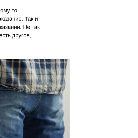
кому-то
аказание
. Так и
казании. Не так
есть другое,