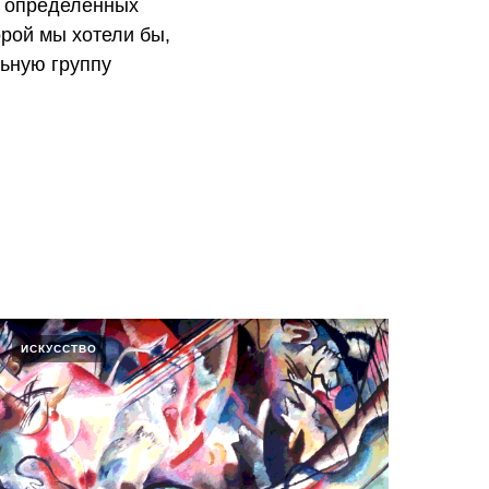
а определённых
орой мы хотели бы,
ьную группу
ИСКУССТВО