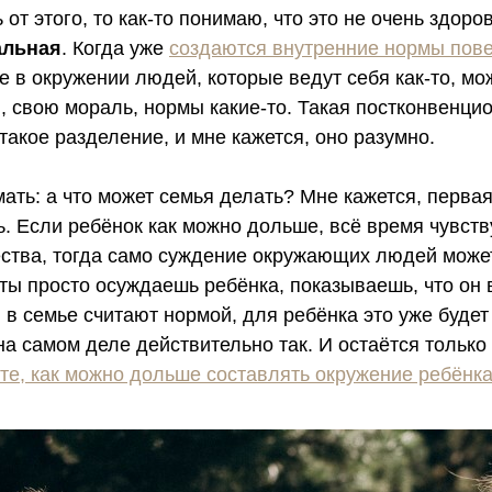
от этого, то как-то понимаю, что это не очень здоро
альная
. Когда уже
создаются внутренние нормы пов
е в окружении людей, которые ведут себя как-то, мо
, свою мораль, нормы какие-то. Такая постконвенци
акое разделение, и мне кажется, оно разумно.
ать: а что может семья делать? Мне кажется, первая
ь. Если ребёнок как можно дольше, всё время чувств
ства, тогда само суждение окружающих людей може
ты просто осуждаешь ребёнка, показываешь, что он 
 в семье считают нормой, для ребёнка это уже будет
 на самом деле действительно так. И остаётся только
те, как можно дольше составлять окружение ребёнк