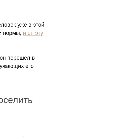
еловек уже в этой
ои нормы,
и
он эту
 он перешёл в
ружающих его
оселить