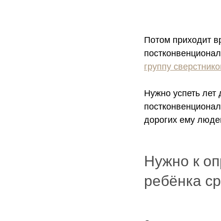
Потом приходит вр
постконвенциональ
группу сверстник
Нужно успеть лет 
постконвенционал
дорогих ему люде
Нужно к оп
ребёнка с