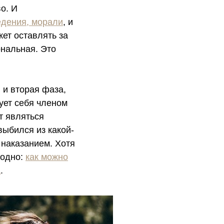
во. И
едения, морали
, и
жет оставлять за
ональная. Это
 и вторая фаза,
ует себя членом
т являться
выбился из какой-
 наказанием. Хотя
 одно:
как можно
а
.