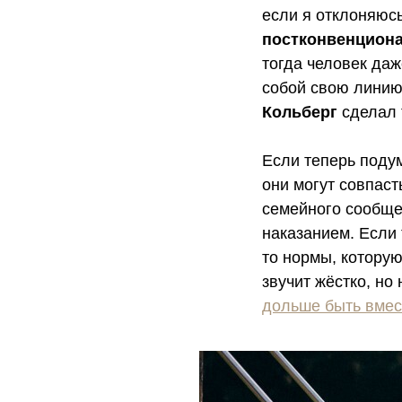
если я отклоняюсь 
постконвенцион
тогда человек даж
собой свою линию
Кольберг
сделал т
Если теперь подум
они могут совпаст
семейного сообще
наказанием. Если 
то нормы, которую
звучит жёстко, но
дольше быть вмес