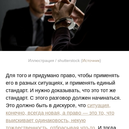
Иллюстрация / shutterstock (
Источник
)
Для того и придумано право, чтобы
применять
его в разных ситуациях, и применять единый
стандарт.
И нужно доказывать, что это тот же
стандарт. С этого разговор должен начинаться.
Это должно быть в дискурсе, что
ситуация,
конечно, всегда новая, а
право — это то, что
выискивает одинаковость, некую
тождественность, отбрасывая что-то
.
И тогда