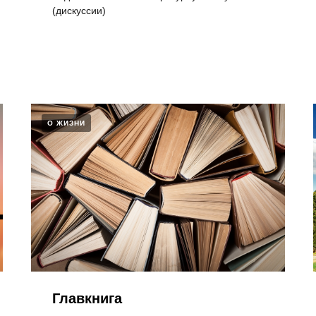
(дискуссии)
О ЖИЗНИ
Главкнига