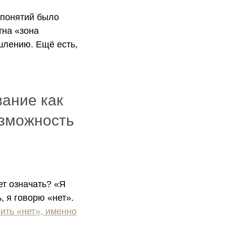
 понятий было
тна «зона
шлению. Ещё есть,
вание как
озможность
ет означать? «Я
, я говорю «нет».
ить «нет», именно
.