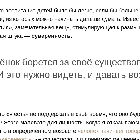
то воспитание детей было бы легче, если бы больше
й, из которых можно начинать дальше думать. Извес
тия», замечательная вещь, стимулирующая к размы
ная штука —
суверенность
.
бёнок борется за своё существо
И это нужно видеть, и давать в
.
то «я есть» не поддержать в своё время, что оно буд
»? Этого маловато для личности. Когда я отказываюсь
 что в определённом возрасте
ч
еловек начинает говор
уверенность
. «Я существую, и я принимаю решение»