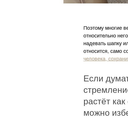
Поэтому многие в
относительно него
надевать шапку ил
относится, само с
человека, сохрани
Если думат
стремление
растёт как
можно избе