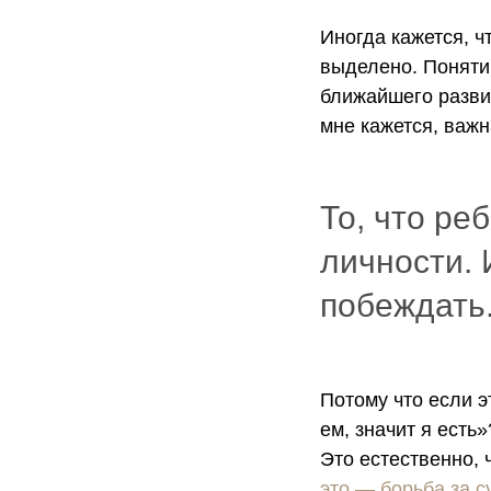
Иногда кажется, ч
выделено. Поняти
ближайшего разви
мне кажется, важ
То, что ре
личности. 
побеждать
Потому что если э
ем, значит я есть
Это естественно,
это — борьба за с