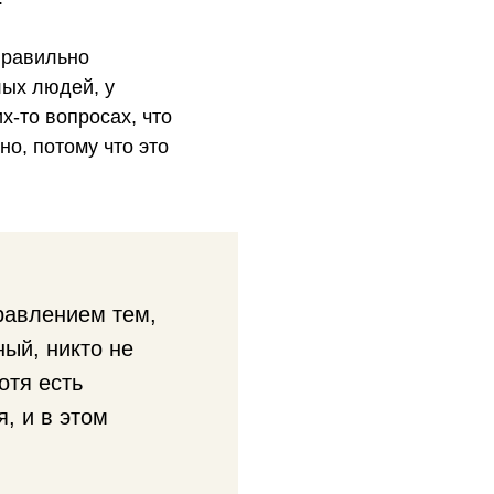
правильно
лых людей, у
х-то вопросах, что
но, потому что это
равлением тем,
ный, никто не
отя есть
, и в этом