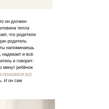
то он должен
половина тепла
ает, что родители
один родитель
о ты напоминаешь
, надевает и всё.
итель и говорит:
ко минут ребёнок
м произвели вот
ь.
И он сам