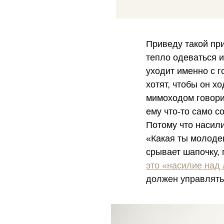
Приведу такой при
тепло одеваться и
уходит именно с г
хотят, чтобы он х
мимоходом говори
ему что-то само с
Потому что насили
«Какая ты молодец
срывает шапочку, 
это «насилие над
должен управлят