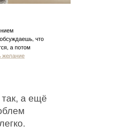
ением
 обсуждаешь, что
ся, а потом
ь желание
 так, а ещё
роблем
легко.