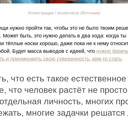
Иллюстрация / shutterstock (
Источник
)
ещи нужно пройти так, чтобы это не было твоим реш
. Может быть, это нужно делать в два хода: когда ты
и тёплые носки хорошо, даже пока не к нему относит
обой. Будет масса выводов с идеей, что
нужно береч
ть и приумножить свою суверенность, кем-то стать
.
ь, что есть такое естественное
, что человек растёт не просто
 отдельная личность, многих п
жать, многие задачки решатся 