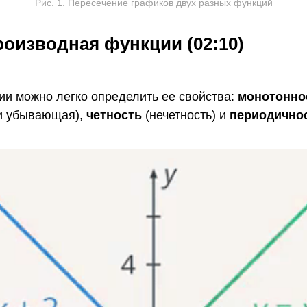
Рис. 1. Пересечение графиков двух разных функций
оизводная функции (02:10)
ии можно легко определить ее свойства:
монотонно
и убывающая),
четность
(нечетность) и
периодично