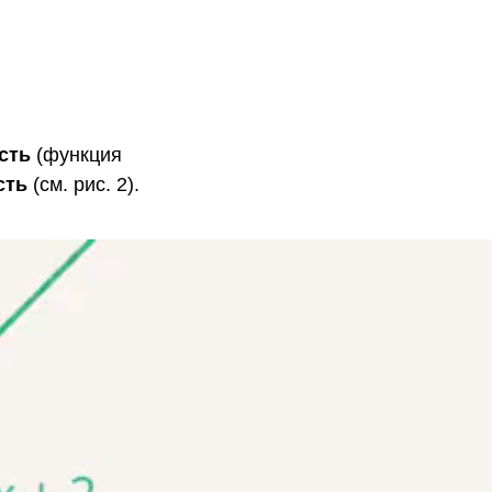
сть
(функция
сть
(см. рис. 2).