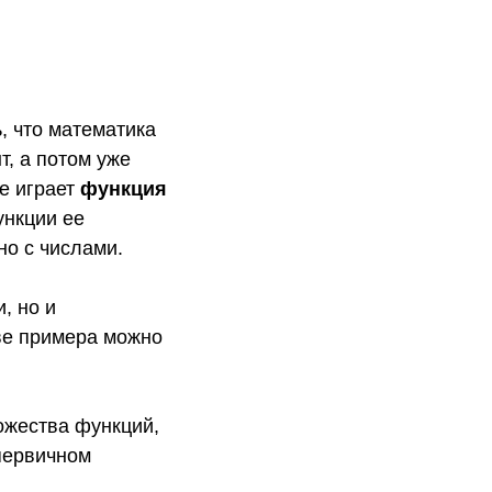
, что математика
т, а потом уже
е играет
функция
ункции ее
но с числами.
, но и
ве примера можно
ожества функций,
 первичном