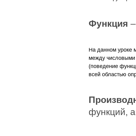
Функция
–
На данном уроке м
между числовыми 
(поведение функци
всей областью оп
Производ
функций, 