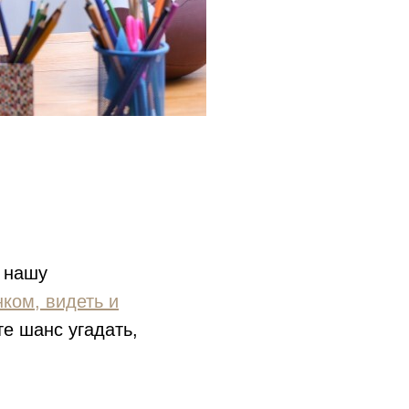
ь нашу
ком, видеть и
те шанс угадать,