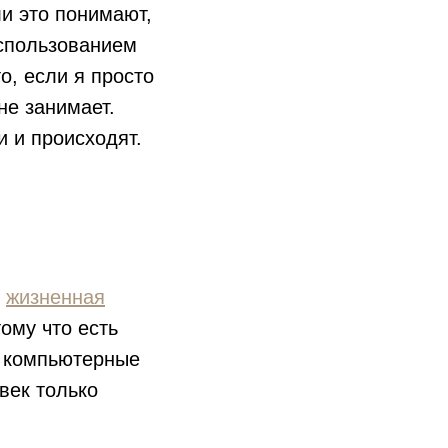
и это понимают,
использованием
о, если я просто
не занимает.
и и происходят.
о
жизненная
ому что есть
е компьютерные
овек только