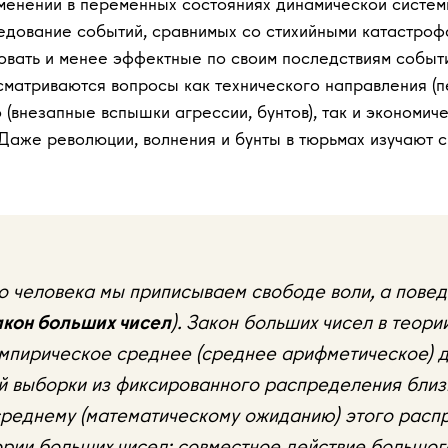
менений в переменных состояниях динамической систем
едование событий, сравнимых со стихийными катастроф
овать и менее эффектные по своим последствиям событи
сматриваются вопросы как технического направления (
о (внезапные вспышки агрессии, бунтов), так и экономич
 Даже революции, волнения и бунты в тюрьмах изучают 
 человека мы приписываем свободе воли, а пове
акон больших чисел
). Закон больших чисел в теори
эмпирическое среднее (среднее арифметическое) 
й выборки из фиксированного распределения близ
среднему (математическому ожиданию) этого расп
рии больших чисел: совместное действие большог