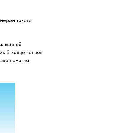
имером такого
Дальше её
ся. В конце концов
ышка помогла