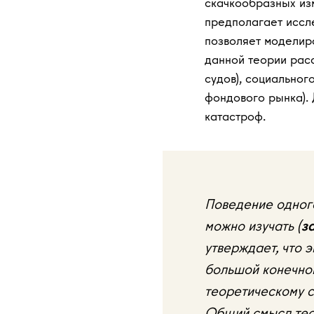
скачкообразных из
предполагает иссл
позволяет моделир
данной теории рас
судов), социальног
фондового рынка).
катастроф.
Поведение одного
можно изучать (
з
утверждает, что 
большой конечно
теоретическому 
Общий смысл тео