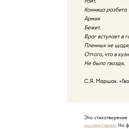
Убит.
Конница разбита 
Армия
Бежит.
Враг вступает в г
Пленных не щадя
Оттого, что в куз
Не было гвоздя.
С.Я. Маршак. «Гв
Это стихотворение 
последствиям
. Но 