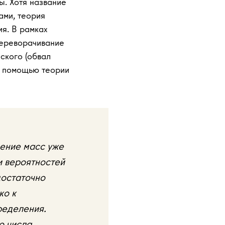
ы. Хотя название
ами, теория
я. В рамках
переворачивание
еского (обвал
с помощью теории
дение масс уже
и вероятностей
достаточно
ко к
ределения.
о числа