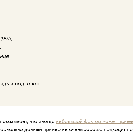
–
ород,
,
нице
оздь и подкова»
показывает, что иногда
небольшой фактор может приве
формально данный пример не очень хорошо подходит п