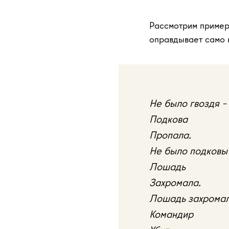
Рассмотрим пример
оправдывает само 
Не было гвоздя –
Подкова
Пропала.
Не было подковы
Лошадь
Захромала.
Лошадь захромал
Командир