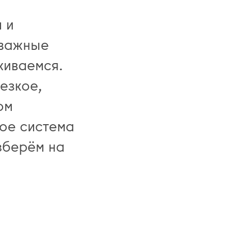
 и
 важные
киваемся.
езкое,
ом
ое система
зберём на