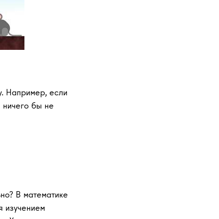
у. Например, если
 ничего бы не
ьно? В математике
я изучением